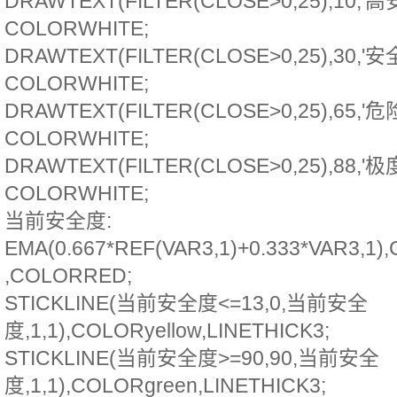
DRAWTEXT(FILTER(CLOSE>0,25),10,'高
COLORWHITE;
DRAWTEXT(FILTER(CLOSE>0,25),30,'安全
COLORWHITE;
DRAWTEXT(FILTER(CLOSE>0,25),65,'危险
COLORWHITE;
DRAWTEXT(FILTER(CLOSE>0,25),88,'
COLORWHITE;
当前安全度:
EMA(0.667*REF(VAR3,1)+0.333*VAR3,1)
,COLORRED;
STICKLINE(当前安全度<=13,0,当前安全
度,1,1),COLORyellow,LINETHICK3;
STICKLINE(当前安全度>=90,90,当前安全
度,1,1),COLORgreen,LINETHICK3;