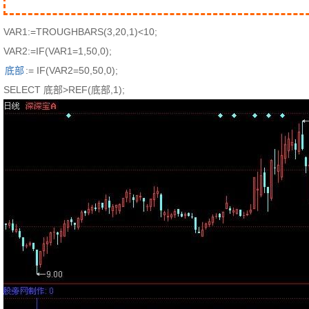
VAR1:=TROUGHBARS(3,20,1)<10;
VAR2:=IF(VAR1=1,50,0);
底部
:= IF(VAR2=50,50,0);
SELECT 底部>REF(底部,1);