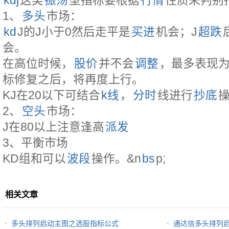
kdj
这类
振荡
型指标要根据
行情
性质来判别
1、
多头
市场：
kd
J的J小于0然后走平是
买进
机会；J
超跌
会。
在高位时候，
股价
并不会
调整
，最多表现
标修复之后，将再度上行。
KJ在20以下可结合
k线
，
分时
线进行
抄底
2、
空头
市场：
J在80以上注意逢高
派发
3、平衡市场
KD组和可以
波段
操作。&n
bs
p;
相关文章
多头排列启动主图之选股指标公式
通达信多头排列