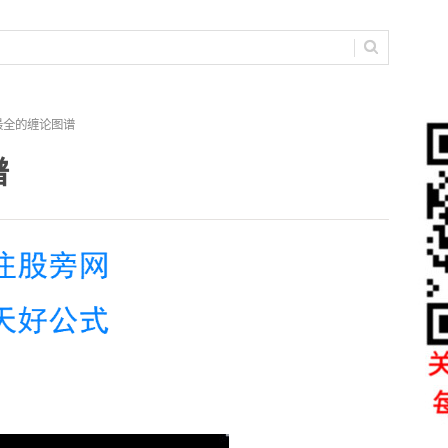
最全的缠论图谱
谱