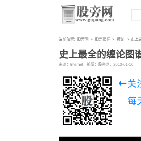
当前位置:
股旁网
>
股票指标
>
缠论
> 史上
史上最全的缠论图
来源：Internet，编辑：股旁网，2013-01-16