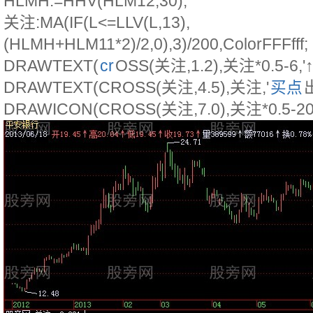
HLMH:=HHV(HLM12,30);
关注:MA(IF(L<=LLV(L,13),
(HLMH+HLM11*2)/2,0),3)/200,ColorFFFfff;
DRAWTEXT(
cr
OSS(关注,1.2),关注*0.5-6,'↑▲
DRAWTEXT(CROSS(关注,4.5),关注,'
买点
出
DRAWICON(CROSS(关注,7.0),关注*0.5-20,