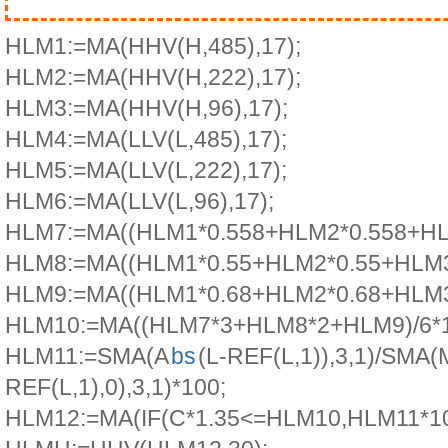
HLM1:=MA(HHV(H,485),17);
HLM2:=MA(HHV(H,222),17);
HLM3:=MA(HHV(H,96),17);
HLM4:=MA(LLV(L,485),17);
HLM5:=MA(LLV(L,222),17);
HLM6:=MA(LLV(L,96),17);
HLM7:=MA((HLM1*0.558+HLM2*0.558+HLM
HLM8:=MA((HLM1*0.55+HLM2*0.55+HLM3*
HLM9:=MA((HLM1*0.68+HLM2*0.68+HLM3*
HLM10:=MA((HLM7*3+HLM8*2+HLM9)/6*1.
HLM11:=SMA(A
bs
(L-REF(L,1)),3,1)/SMA(
REF(L,1),0),3,1)*100;
HLM12:=MA(IF(C*1.35<=HLM10,HLM11*10,