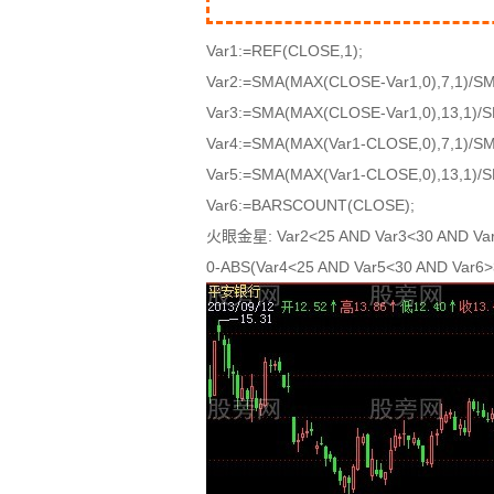
Var1:=REF(CLOSE,1);
Var2:=SMA(MAX(CLOSE-Var1,0),7,1)/S
Var3:=SMA(MAX(CLOSE-Var1,0),13,1)/S
Var4:=SMA(MAX(Var1-CLOSE,0),7,1)/SM
Var5:=SMA(MAX(Var1-CLOSE,0),13,1)/S
Var6:=BARSCOUNT(CLOSE);
火眼金星: Var2<25 AND Var3<30 AND Va
0-ABS(Var4<25 AND Var5<30 AND Var6