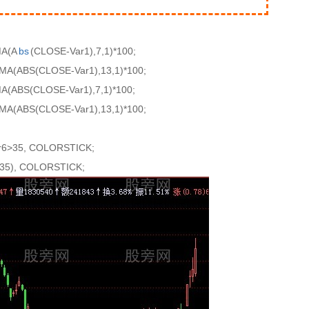
MA(A
bs
(CLOSE-Var1),7,1)*100;
MA(ABS(CLOSE-Var1),13,1)*100;
A(ABS(CLOSE-Var1),7,1)*100;
MA(ABS(CLOSE-Var1),13,1)*100;
r6>35, COLORSTICK;
>35), COLORSTICK;