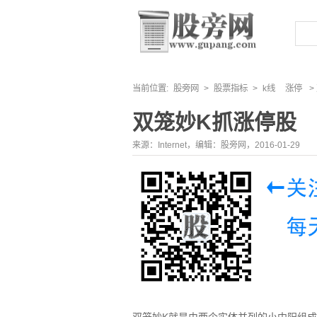
当前位置:
股旁网
>
股票指标
>
k线
涨停
>
双笼妙K抓涨停股
来源：Internet，编辑：股旁网，2016-01-29