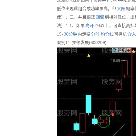
双笼妙K就是由两个实体并列的小中阳组
低位出现此组合成功率虽高，但
大阳
概率
佳）；二、并且跟踪
回调
到相对低位，出
法）：1、如果
高开
2%以上，可直接高挂
15-
30分钟
内走稳
分时
均价线
可择机
介入
案例1：罗顿发展(600209)