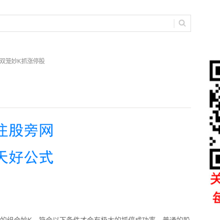
 双笼妙K抓涨停股