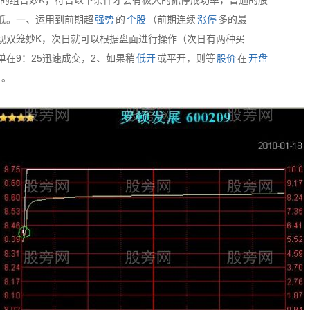
成的组合妙K，符合以下条件才会有极大的抓停成功率，普通的股
低。一、运用到前期超
强势
的
个股
（前期连续
涨停
多的最
现双笼妙K，次日就可以根据盘面进行操作（次日有两种买
单在9：25迅速成交，2、如果稍
低开
或平开，则等
股价
在
开盘
。