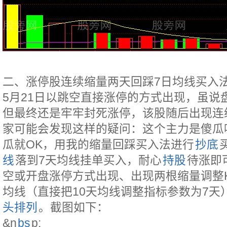
二、涨停股连续缩量两天回踩7日均线买入法。
5月21日以跳空直接涨停的方式出现，虽说
但最终还是牢牢封死涨停，该股随后出现连
家可能会发现这样的疑问：这个主力是傻瓜
瓜就OK，用我的缩量回踩买入法进行
抄底
线
落到7天均线挂单买入，耐心
持股
待涨即
空或开盘涨停方式出现、出现两根缩量调整
均线（直接把10天均线调整指标参数为7天
头排列
。截图如下：
&n
bs
p;