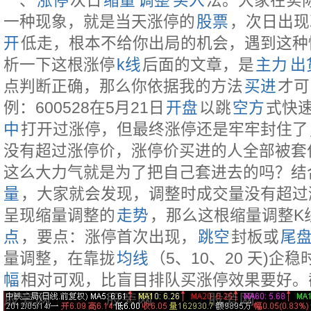
一、
涨停
次日
缩量
调整
买入
法。大家在实
一种现象，就是当天涨停的
股票
，次日出现
开
低走，根本不给你出局的机会，遇到这种
析一下这根涨停
k线
后面的文章，是
主力
出
点判断正确，那么你依据我的方法
买进
才可
例：600528在5月21日
开盘
以跳
空方
式快
中
打开过涨停，但最终涨停还是牢牢封住了
没有超过涨停价，涨停价买进的人全部被套
这么大力气就是为了把自己套进去的吗？结
量
，大家就会发现，调整时成交量没有超过
呈现缩量调整的
走势
，那么这根缩量调整K
点
，要点：涨停首次出现，
跳空
封板或
尾
量调整，在靠拢
均线
（5、10、20 天)企
幅
相对可观，比盲目排队买涨停效果要好。