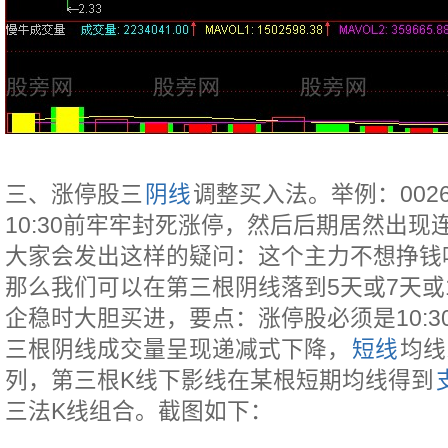
三、涨停股三
阴线
调整买入法。举例：0026
10:30前牢牢封死涨停，然后后期居然出
大家会发出这样的疑问：这个主力不想挣钱
那么我们可以在第三根阴线落到5天或7天或1
企稳时大胆买进，要点：涨停股必须是10:
三根阴线成交量呈现递减式下降，
短线
均线
列，第三根K线下影线在某根短期均线得到
三法K线组合。截图如下：