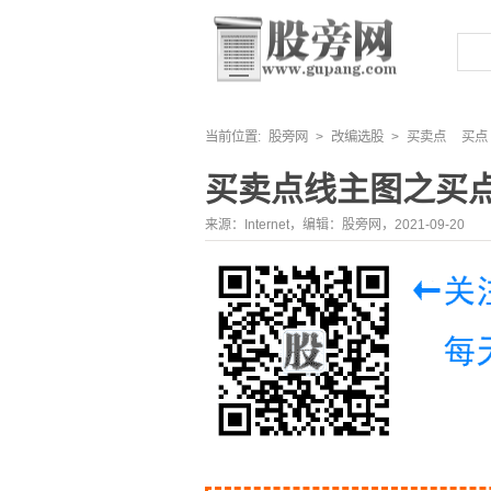
当前位置:
股旁网
>
改编选股
>
买卖点
买点
买卖点线主图之买
来源：Internet，编辑：股旁网，2021-09-20