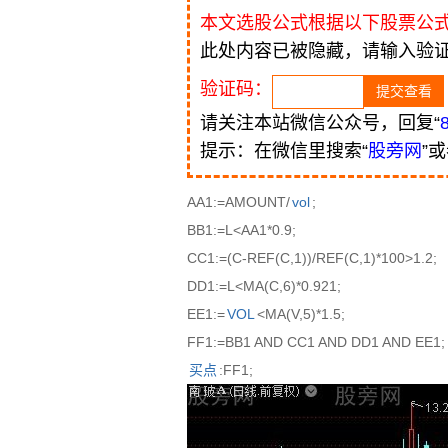
本文选股公式根据以下股票公
此处内容已被隐藏，请输入验
验证码：
请关注本站微信公众号，回复“
提示：在微信里搜索“
股旁网
”
AA1:=AMOUNT/
vol
;
BB1:=L<AA1*0.9;
CC1:=(C-REF(C,1))/REF(C,1)*100>1.2;
DD1:=L<MA(C,6)*0.921;
EE1:=
VOL
<MA(V,5)*1.5;
FF1:=BB1 AND CC1 AND DD1 AND EE1;
买点
:FF1;