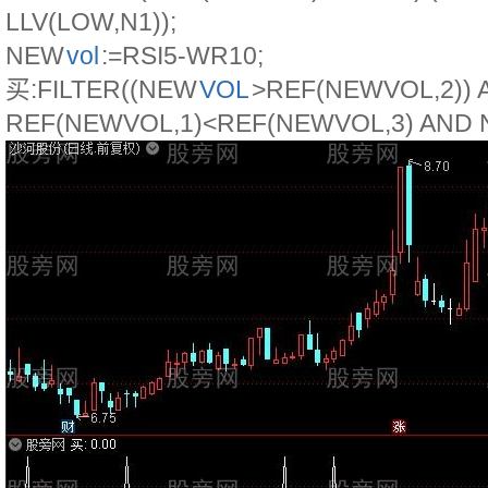
LLV(LOW,N1));
NEW
vol
:=RSI5-WR10;
买:FILTER((NEW
VOL
>REF(NEWVOL,2)) 
REF(NEWVOL,1)<REF(NEWVOL,3) AND N