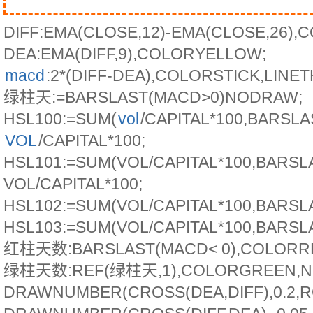
DIFF:EMA(CLOSE,12)-EMA(CLOSE,26),
DEA:EMA(DIFF,9),COLORYELLOW;
macd
:2*(DIFF-DEA),COLORSTICK,LINET
绿柱天:=BARSLAST(MACD>0)NODRAW;
HSL100:=SUM(
vol
/CAPITAL*100,BARSLA
VOL
/CAPITAL*100;
HSL101:=SUM(VOL/CAPITAL*100,BARSLA
VOL/CAPITAL*100;
HSL102:=SUM(VOL/CAPITAL*100,BARSLA
HSL103:=SUM(VOL/CAPITAL*100,BARSLA
红柱天数:BARSLAST(MACD< 0),COLORR
绿柱天数:REF(绿柱天,1),COLORGREEN,N
DRAWNUMBER(CROSS(DEA,DIFF),0.2,