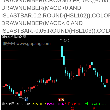
DRAWNUMBER(CROSS(DIFF,DEA),-0.05
DRAWNUMBER(MACD>0 AND
ISLASTBAR,0.2,ROUND(HSL102)),COL
DRAWNUMBER(MACD< 0 AND
ISLASTBAR,-0.05,ROUND(HSL103)),CO