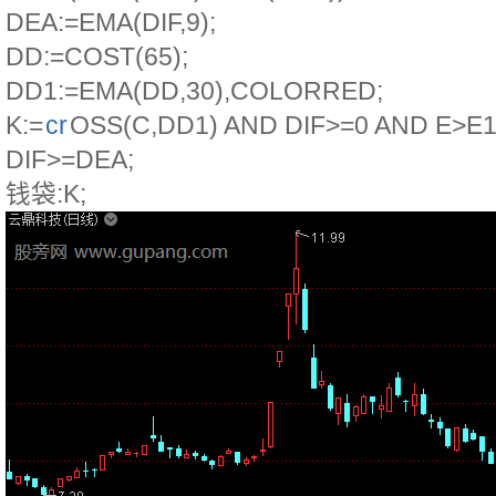
DEA:=EMA(DIF,9);
DD:=COST(65);
DD1:=EMA(DD,30),COLORRED;
K:=
cr
OSS(C,DD1) AND DIF>=0 AND E>E
DIF>=DEA;
钱袋:K;