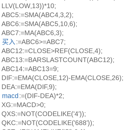
LLV(LOW,13))*10;
ABC5:=SMA(ABC4,3,2);
ABC6:=SMA(ABC5,10,6);
ABC7:=MA(ABC6,3);
买入
:=ABC6>=ABC7;
ABC12:=CLOSE>REF(CLOSE,4);
ABC13:=BARSLASTCOUNT(ABC12);
ABC14:=ABC13=9;
DIF:=EMA(CLOSE,12)-EMA(CLOSE,26);
DEA:=EMA(DIF,9);
macd
:=(DIF-DEA)*2;
XG:=MACD>0;
QXS:=NOT(CODELIKE('4'));
QKC:=NOT(CODELIKE('688'));