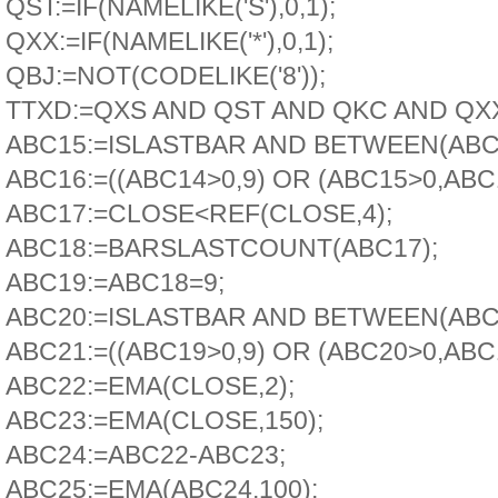
QST:=IF(NAMELIKE('S'),0,1);
QXX:=IF(NAMELIKE('*'),0,1);
QBJ:=NOT(CODELIKE('8'));
TTXD:=QXS AND QST AND QKC AND QXX
ABC15:=ISLASTBAR AND BETWEEN(ABC1
ABC16:=((ABC14>0,9) OR (ABC15>0,ABC
ABC17:=CLOSE<REF(CLOSE,4);
ABC18:=BARSLASTCOUNT(ABC17);
ABC19:=ABC18=9;
ABC20:=ISLASTBAR AND BETWEEN(ABC1
ABC21:=((ABC19>0,9) OR (ABC20>0,ABC
ABC22:=EMA(CLOSE,2);
ABC23:=EMA(CLOSE,150);
ABC24:=ABC22-ABC23;
ABC25:=EMA(ABC24,100);