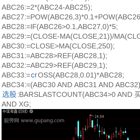
ABC26:=2*(ABC24-ABC25);
ABC27:=POW(ABC26,3)*0.1+POW(ABC26,
ABC28:=IF(ABC26>0.1,ABC27,0)*5;
ABC29:=(CLOSE-MA(CLOSE,21))/MA(CLO
ABC30:=CLOSE>MA(CLOSE,250);
ABC31:=ABC28>REF(ABC28,1);
ABC32:=ABC29>REF(ABC29,1);
ABC33:=
cr
OSS(ABC28,0.01)*ABC28;
ABC34:=(ABC30 AND ABC31 AND ABC32)
选股
:BARSLASTCOUNT(ABC34>0 AND 买
AND XG;