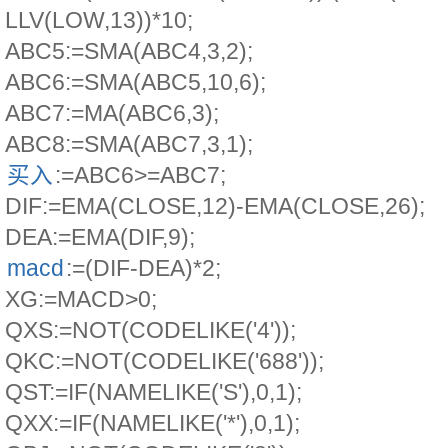
LLV(LOW,13))*10;
ABC5:=SMA(ABC4,3,2);
ABC6:=SMA(ABC5,10,6);
ABC7:=MA(ABC6,3);
ABC8:=SMA(ABC7,3,1);
买入
:=ABC6>=ABC7;
DIF:=EMA(CLOSE,12)-EMA(CLOSE,26);
DEA:=EMA(DIF,9);
macd
:=(DIF-DEA)*2;
XG:=MACD>0;
QXS:=NOT(CODELIKE('4'));
QKC:=NOT(CODELIKE('688'));
QST:=IF(NAMELIKE('S'),0,1);
QXX:=IF(NAMELIKE('*'),0,1);