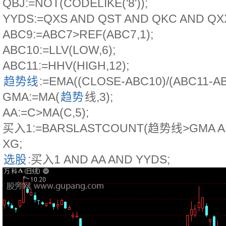
QBJ:=NOT(CODELIKE('8'));
YYDS:=QXS AND QST AND QKC AND QX
ABC9:=ABC7>REF(ABC7,1);
ABC10:=LLV(LOW,6);
ABC11:=HHV(HIGH,12);
趋势线
:=EMA((CLOSE-ABC10)/(ABC11-ABC
GMA:=MA(
趋势
线,3);
AA:=C>MA(C,5);
买入1:=BARSLASTCOUNT(趋势线>GMA A
XG;
选股
:买入1 AND AA AND YYDS;