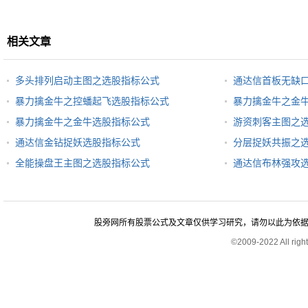
相关文章
多头排列启动主图之选股指标公式
通达信首板无缺
暴力擒金牛之控蟠起飞选股指标公式
暴力擒金牛之金
暴力擒金牛之金牛选股指标公式
游资刺客主图之
通达信金钻捉妖选股指标公式
分层捉妖共振之
全能操盘王主图之选股指标公式
通达信布林强攻
股旁网所有股票公式及文章仅供学习研究，请勿以此为依据进行股
©2009-2022 All rig