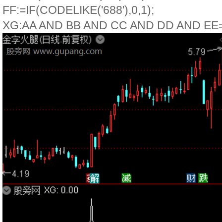
FF:=IF(CODELIKE('688'),0,1);
XG:AA AND BB AND CC AND DD AND EE=