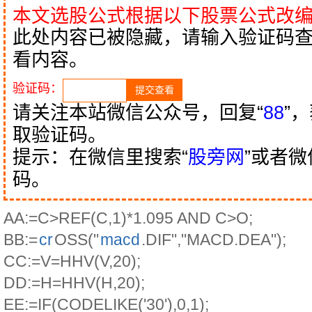
本文选股公式根据以下股票公式改
此处内容已被隐藏，请输入验证码
看内容。
验证码：
请关注本站微信公众号，回复“
88
”
取验证码。
提示：在微信里搜索“
股旁网
”或者
码。
AA:=C>REF(C,1)*1.095 AND C>O;
BB:=
cr
OSS("
macd
.DIF","MACD.DEA");
CC:=V=HHV(V,20);
DD:=H=HHV(H,20);
EE:=IF(CODELIKE('30'),0,1);