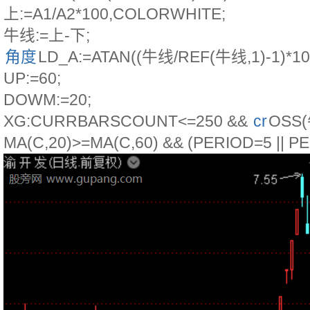
上:=A1/A2*100,COLORWHITE;
牛线:=上-下;
角度
LD_A:=ATAN((牛线/REF(牛线,1)-1)*100
UP:=60;
DOWM:=20;
XG:CURRBARSCOUNT<=250 &&
cr
OSS(
MA(C,20)>=MA(C,60) && (PERIOD=5 || P