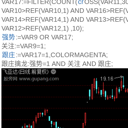
VAR17:=FILTER(COUNT(
cr
OSS(VAR11,30
VAR10>REF(VAR10,1) AND VAR16>REF(V
VAR14>REF(VAR14,1) AND VAR13>REF(V
VAR12>REF(VAR12,1) ,10);
强势
:=VAR9 OR VAR17;
关注:=VAR9=1;
跟庄
:=VAR17=1,COLORMAGENTA;
跟庄擒龙:强势=1 AND 关注 AND 跟庄;