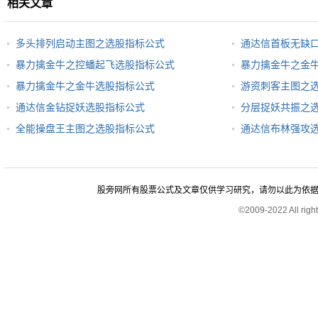
相关文章
多头排列启动主图之选股指标公式
通达信首板无缺
暴力擒金牛之控蟠起飞选股指标公式
暴力擒金牛之金
暴力擒金牛之金牛选股指标公式
游资刺客主图之
通达信金钻捉妖选股指标公式
分层捉妖共振之
全能操盘王主图之选股指标公式
通达信布林强攻
股旁网所有股票公式及文章仅供学习研究，请勿以此为依据进行股
©2009-2022 All rig