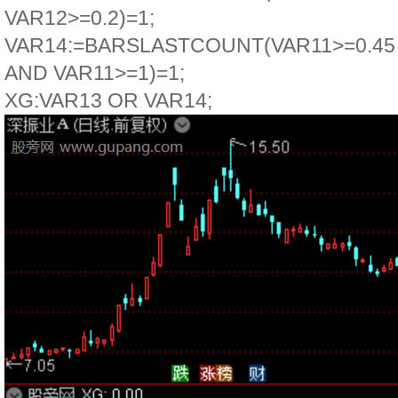
VAR12>=0.2)=1;
VAR14:=BARSLASTCOUNT(VAR11>=0.45 
AND VAR11>=1)=1;
XG:VAR13 OR VAR14;