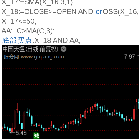
X_17:=SMA(X_16,3,1);
X_18:=CLOSE>=OPEN AND
cr
OSS(X_16,
X_17<=50;
AA:=C>MA(C,3);
底部
买点
:X_18 AND AA;