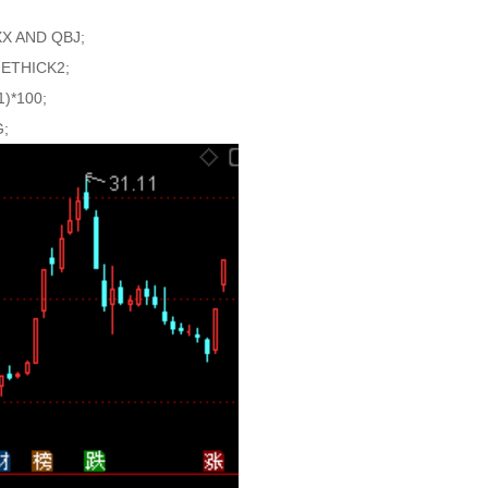
X AND QBJ;
ETHICK2;
)*100;
G;