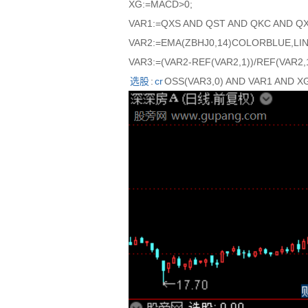
XG:=MACD>0;
VAR1:=QXS AND QST AND QKC AND QX
VAR2:=EMA(ZBHJ0,14)COLORBLUE,LIN
VAR3:=(VAR2-REF(VAR2,1))/REF(VAR2,1
选股
:
cr
OSS(VAR3,0) AND VAR1 AND X