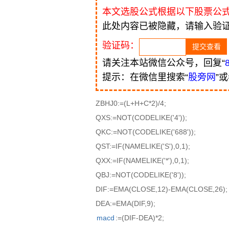
本文选股公式根据以下股票公
此处内容已被隐藏，请输入验
验证码：
请关注本站微信公众号，回复“
提示：在微信里搜索“
股旁网
”
ZBHJ0:=(L+H+C*2)/4;
QXS:=NOT(CODELIKE('4'));
QKC:=NOT(CODELIKE('688'));
QST:=IF(NAMELIKE('S'),0,1);
QXX:=IF(NAMELIKE('*'),0,1);
QBJ:=NOT(CODELIKE('8'));
DIF:=EMA(CLOSE,12)-EMA(CLOSE,26);
DEA:=EMA(DIF,9);
macd
:=(DIF-DEA)*2;