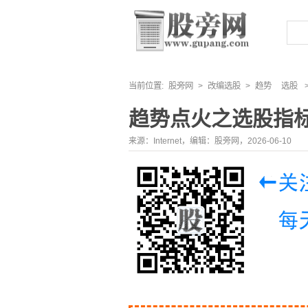
当前位置:
股旁网
>
改编选股
>
趋势
选股
趋势点火之选股指
来源：Internet，编辑：股旁网，2026-06-10