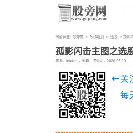
当前位置:
股旁网
>
改编选股
>
选股
> 孤影
孤影闪击主图之选
来源：Internet，编辑：股旁网，2026-06-10