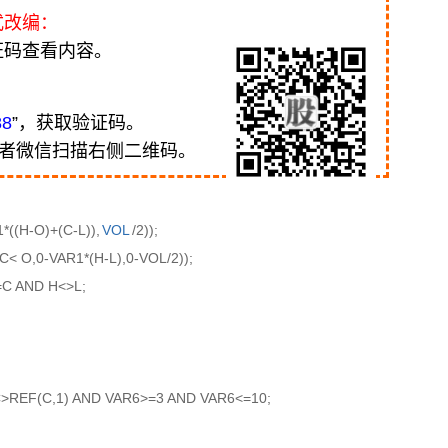
式改编：
证码查看内容。
88
”，获取验证码。
或者微信扫描右侧二维码。
*((H-O)+(C-L)),
VOL
/2));
C< O,0-VAR1*(H-L),0-VOL/2));
=C AND H<>L;
>REF(C,1) AND VAR6>=3 AND VAR6<=10;