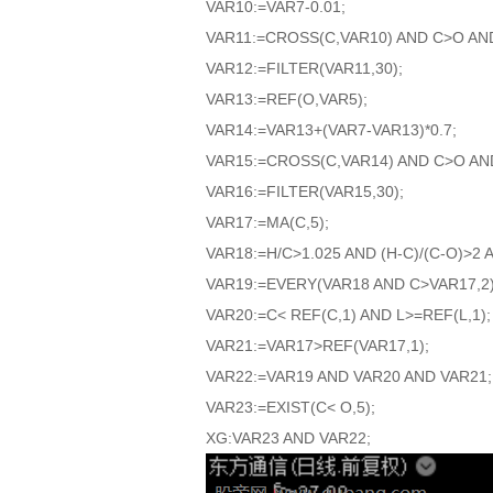
VAR10:=VAR7-0.01;
VAR11:=CROSS(C,VAR10) AND C>O AND
VAR12:=FILTER(VAR11,30);
VAR13:=REF(O,VAR5);
VAR14:=VAR13+(VAR7-VAR13)*0.7;
VAR15:=CROSS(C,VAR14) AND C>O AND
VAR16:=FILTER(VAR15,30);
VAR17:=MA(C,5);
VAR18:=H/C>1.025 AND (H-C)/(C-O)>2 
VAR19:=EVERY(VAR18 AND C>VAR17,2) 
VAR20:=C< REF(C,1) AND L>=REF(L,1);
VAR21:=VAR17>REF(VAR17,1);
VAR22:=VAR19 AND VAR20 AND VAR21;
VAR23:=EXIST(C< O,5);
XG:VAR23 AND VAR22;