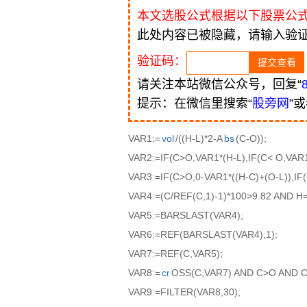
本文选股公式根据以下股票公
此处内容已被隐藏，请输入验
验证码：
请关注本站微信公众号，回复“
提示：在微信里搜索“
股旁网
”
VAR1:=
vol
/((H-L)*2-A
bs
(C-O));
VAR2:=IF(C>O,VAR1*(H-L),IF(C< O,VAR1
VAR3:=IF(C>O,0-VAR1*((H-C)+(O-L)),IF(
VAR4:=(C/REF(C,1)-1)*100>9.82 AND H
VAR5:=BARSLAST(VAR4);
VAR6:=REF(BARSLAST(VAR4),1);
VAR7:=REF(C,VAR5);
VAR8:=
cr
OSS(C,VAR7) AND C>O AND C
VAR9:=FILTER(VAR8,30);