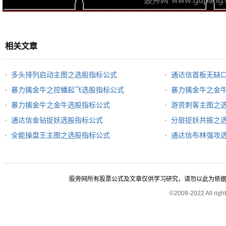
相关文章
多头排列启动主图之选股指标公式
通达信首板无缺
暴力擒金牛之控蟠起飞选股指标公式
暴力擒金牛之金
暴力擒金牛之金牛选股指标公式
游资刺客主图之
通达信金钻捉妖选股指标公式
分层捉妖共振之
全能操盘王主图之选股指标公式
通达信布林强攻
股旁网所有股票公式及文章仅供学习研究，请勿以此为依据进行股
©2009-2022 All rig