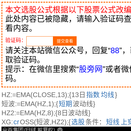
本文选股公式根据以下股票公式改
此处内容已被隐藏，请输入验证码
看内容。
验证码：
请关注本站微信公众号，回复“
88
”
取验证码。
提示：在微信里搜索“
股旁网
”或者
码。
HZ:=EMA(CLOSE,13);{13日
指数
均线
}
短波:=EMA(HZ,1);{
短期
波动线}
HZ2:=EMA(HZ,8);{8日波动线}
XG:
cr
OSS(短波,HZ2);{
选股
条件：
短线
上