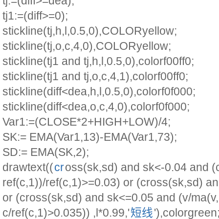
tj:=(diff>=dea);
tj1:=(diff>=0);
stickline(tj,h,l,0.5,0),COLORyellow;
stickline(tj,o,c,4,0),COLORyellow;
stickline(tj1 and tj,h,l,0.5,0),colorf00ff0;
stickline(tj1 and tj,o,c,4,1),colorf00ff0;
stickline(diff<dea,h,l,0.5,0),colorf0f000;
stickline(diff<dea,o,c,4,0),colorf0f000;
Var1:=(CLOSE*2+HIGH+LOW)/4;
SK:= EMA(Var1,13)-EMA(Var1,73);
SD:= EMA(SK,2);
drawtext((
cr
oss(sk,sd) and sk<-0.04 and (
ref(c,1))/ref(c,1)>=0.03) or (cross(sk,sd) a
or (cross(sk,sd) and sk<=0.05 and (v/ma(v,
c/ref(c,1)>0.035)) ,l*0.99,'
短线
'),colorgreen