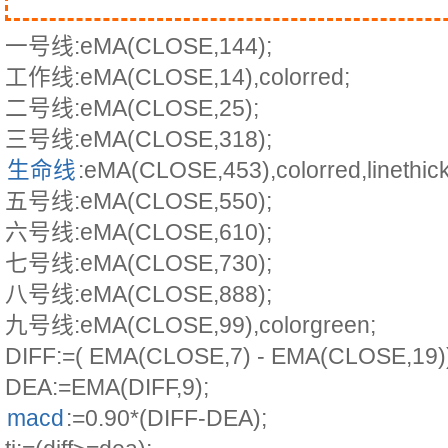
一号线:eMA(CLOSE,144);
工作线:eMA(CLOSE,14),colorred;
二号线:eMA(CLOSE,25);
三号线:eMA(CLOSE,318);
生命线
:eMA(CLOSE,453),colorred,linethic
五号线:eMA(CLOSE,550);
六号线:eMA(CLOSE,610);
七号线:eMA(CLOSE,730);
八号线:eMA(CLOSE,888);
九号线:eMA(CLOSE,99),colorgreen;
DIFF:=( EMA(CLOSE,7) - EMA(CLOSE,19)
DEA:=EMA(DIFF,9);
macd
:=0.90*(DIFF-DEA);