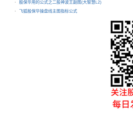
殷保华用的公式之二股神波王副图(大智慧L2)
飞狐殷保华操盘线主图指标公式