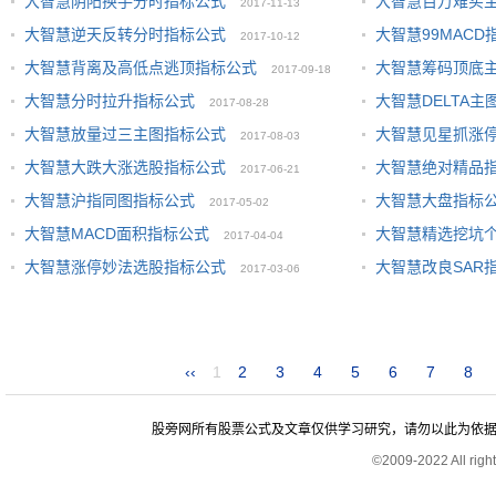
大智慧阴阳换手分时指标公式
大智慧百万难买
2017-11-13
大智慧逆天反转分时指标公式
大智慧99MACD
2017-10-12
大智慧背离及高低点逃顶指标公式
大智慧筹码顶底
2017-09-18
大智慧分时拉升指标公式
大智慧DELTA主
2017-08-28
大智慧放量过三主图指标公式
大智慧见星抓涨
2017-08-03
大智慧大跌大涨选股指标公式
大智慧绝对精品
2017-06-21
大智慧沪指同图指标公式
大智慧大盘指标
2017-05-02
大智慧MACD面积指标公式
大智慧精选挖坑
2017-04-04
大智慧涨停妙法选股指标公式
大智慧改良SAR
2017-03-06
‹‹
1
2
3
4
5
6
7
8
股旁网所有股票公式及文章仅供学习研究，请勿以此为依据进行股
©2009-2022 All rig