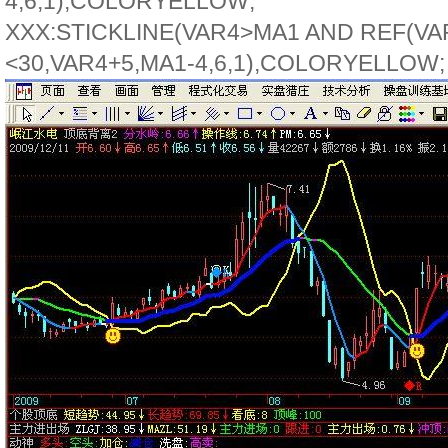
4,6,1),COLORYELLOW;
XXX:STICKLINE(VAR4>MA1 AND REF(VAR
<30,VAR4+5,MA1-4,6,1),COLORYELLOW;