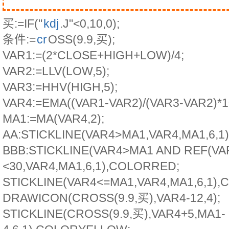
买:=IF("
kdj
.J"<0,10,0);
条件:=
cr
OSS(9.9,买);
VAR1:=(2*CLOSE+HIGH+LOW)/4;
VAR2:=LLV(LOW,5);
VAR3:=HHV(HIGH,5);
VAR4:=EMA((VAR1-VAR2)/(VAR3-VAR2)*10
MA1:=MA(VAR4,2);
AA:STICKLINE(VAR4>MA1,VAR4,MA1,6,
BBB:STICKLINE(VAR4>MA1 AND REF(VAR
<30,VAR4,MA1,6,1),COLORRED;
STICKLINE(VAR4<=MA1,VAR4,MA1,6,1)
DRAWICON(CROSS(9.9,买),VAR4-12,4);
STICKLINE(CROSS(9.9,买),VAR4+5,MA1-