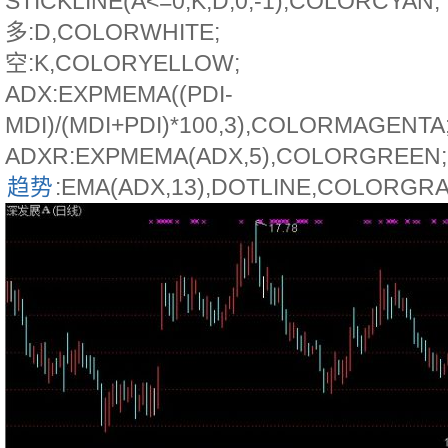
STICKLINE(A<=0,K,D,0,-1),COLORCYAN;
多:D,COLORWHITE;
空:K,COLORYELLOW;
ADX:EXPMEMA((PDI-
MDI)/(MDI+PDI)*100,3),COLORMAGENTA
ADXR:EXPMEMA(ADX,5),COLORGREEN;
趋势
:EMA(ADX,13),DOTLINE,COLORGRA