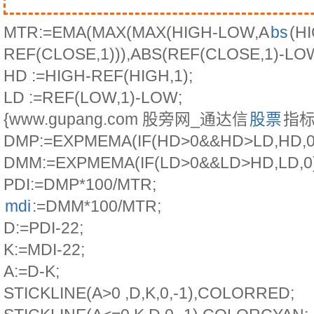
MTR:=EMA(MAX(MAX(HIGH-LOW,A
bs
(H
REF(CLOSE,1))),ABS(REF(CLOSE,1)-LOW)
HD :=HIGH-REF(HIGH,1);
LD :=REF(LOW,1)-LOW;
{www.gupang.com 股旁网_通达信
股票
指标
DMP:=EXPMEMA(IF(HD>0&&HD>LD,HD,0)
DMM:=EXPMEMA(IF(LD>0&&LD>HD,LD,0),
PDI:=DMP*100/MTR;
mdi
:=DMM*100/MTR;
D:=PDI-22;
K:=MDI-22;
A:=D-K;
STICKLINE(A>0 ,D,K,0,-1),COLORRED;