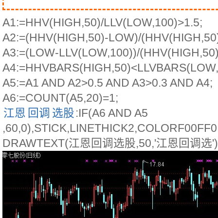
A1:=HHV(HIGH,50)/LLV(LOW,100)>1.5;
A2:=(HHV(HIGH,50)-LOW)/(HHV(HIGH,50)
A3:=(LOW-LLV(LOW,100))/(HHV(HIGH,50)
A4:=HHVBARS(HIGH,50)<LLVBARS(LOW,
A5:=A1 AND A2>0.5 AND A3>0.3 AND A4;
A6:=COUNT(A5,20)=1;
江恩
回调
选股
:IF(A6 AND A5
,60,0),STICK,LINETHICK2,COLORF00FF0
DRAWTEXT(江恩回调选股,50,'江恩回调选'),