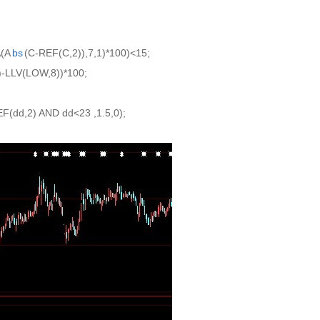
A(A
bs
(C-REF(C,2)),7,1)*100)<15;
-LLV(LOW,8))*100;
(dd,2) AND dd<23 ,1.5,0);