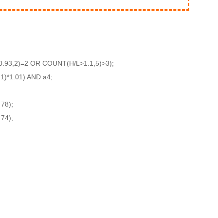
.93,2)=2 OR COUNT(H/L>1.1,5)>3);
1)*1.01) AND a4;
78);
74);