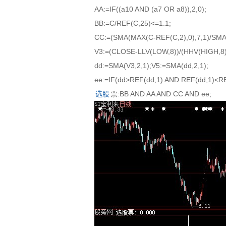
AA:=IF((a10 AND (a7 OR a8)),2,0);
BB:=C/REF(C,25)<=1.1;
CC:=(SMA(MAX(C-REF(C,2),0),7,1)/SM
V3:=(CLOSE-LLV(LOW,8))/(HHV(HIGH,8)
dd:=SMA(V3,2,1);V5:=SMA(dd,2,1);
ee:=IF(dd>REF(dd,1) AND REF(dd,1)<REF
选股
票:BB AND AA AND CC AND ee;