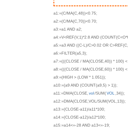
a1:=(C/MA(C,48))<0.75;
a2:=(C/MA(C,70))<0.70;
a3:=a1 AND a2;
a4:=V<REF(V,1)*2.8 AND (COUNT(C<O*0
a5:=a3 AND ((C-L)/C>0.02 OR C>REF(C,
a6:=FILTER(a5,3);
a7:=(((CLOSE / MA(CLOSE,40)) * 100) < 
a8:=(((CLOSE / MA(CLOSE,60)) * 100) < 
a9:=(HIGH > (LOW * 1.051));
a10:=(a9 AND (COUNT(a9,5) > 1));
a11:=DMA(CLOSE,
vol
/SUM(
VOL
,34));
a12:=DMA(CLOSE,VOL/SUM(VOL,13));
a13:=(CLOSE-a11)/a11*100;
a14:=(CLOSE-a12)/a12*100;
a15:=a14<=-28 AND a13<=-19;