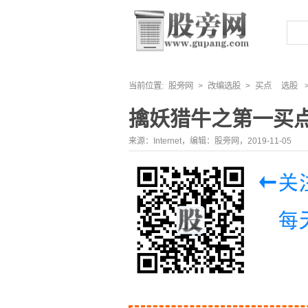
当前位置:
股旁网
>
改编选股
>
买点
选股
擒妖猎牛之第一买
来源：Internet，编辑：股旁网，2019-11-05