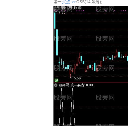
第一
买点
:
cr
OSS(14,吸筹);