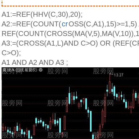
A1:=REF(HHV(C,30),20);
A2:=REF(COUNT(
cr
OSS(C,A1),15)>=1,5
REF(COUNT(CROSS(MA(V,5),MA(V,10)),15
A3:=(CROSS(A1,L)AND C>O) OR (REF(C
C>O);
A1 AND A2 AND A3 ;