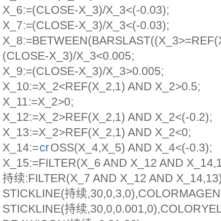
X_6:=(CLOSE-X_3)/X_3<(-0.03);
X_7:=(CLOSE-X_3)/X_3<(-0.03);
X_8:=BETWEEN(BARSLAST((X_3>=REF(X_
(CLOSE-X_3)/X_3<0.005;
X_9:=(CLOSE-X_3)/X_3>0.005;
X_10:=X_2<REF(X_2,1) AND X_2>0.5;
X_11:=X_2>0;
X_12:=X_2>REF(X_2,1) AND X_2<(-0.2);
X_13:=X_2>REF(X_2,1) AND X_2<0;
X_14:=
cr
OSS(X_4,X_5) AND X_4<(-0.3);
X_15:=FILTER(X_6 AND X_12 AND X_14,1
持续:FILTER(X_7 AND X_12 AND X_14,13)
STICKLINE(持续,30,0,3,0),COLORMAGEN
STICKLINE(持续,30,0,0.001,0),COLORYE