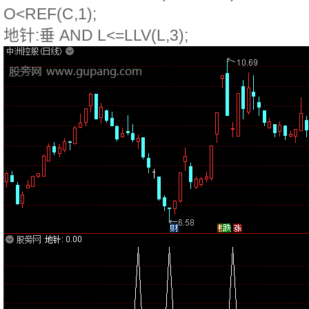
O<REF(C,1);
地针:垂 AND L<=LLV(L,3);