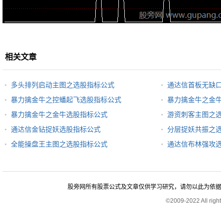
相关文章
多头排列启动主图之选股指标公式
通达信首板无缺
暴力擒金牛之控蟠起飞选股指标公式
暴力擒金牛之金
暴力擒金牛之金牛选股指标公式
游资刺客主图之
通达信金钻捉妖选股指标公式
分层捉妖共振之
全能操盘王主图之选股指标公式
通达信布林强攻
股旁网所有股票公式及文章仅供学习研究，请勿以此为依据进行股
©2009-2022 All rig