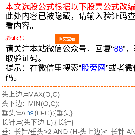
本文选股公式根据以下股票公式改
此处内容已被隐藏，请输入验证码
看内容。
验证码：
请关注本站微信公众号，回复“
88
”
取验证码。
提示：在微信里搜索“
股旁网
”或者
码。
头上边:=MAX(O,C);
头下边:=MIN(O,C);
垂头:=A
bs
(O-C);{垂头}
长针:=(头下边-L);{长针}
垂:=长针/垂头>2 AND (H-头上边)<=长针 AND