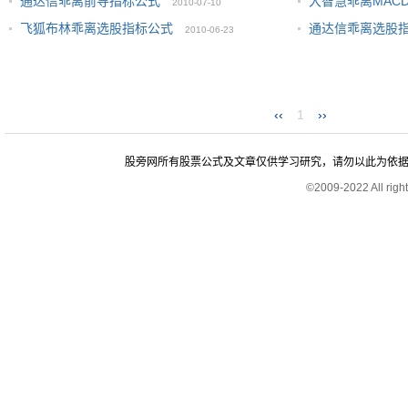
通达信乖离前导指标公式
大智慧乖离MAC
2010-07-10
飞狐布林乖离选股指标公式
通达信乖离选股
2010-06-23
‹‹
1
››
股旁网所有股票公式及文章仅供学习研究，请勿以此为依据进行股
©2009-2022 All rig