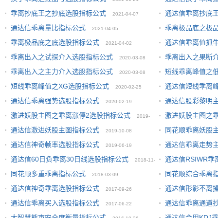
乖离抄底王之抄底选股指标公式
通达信乖离抄底
2021-04-07
通达信乖离量比指标公式
乖离极品底之极
2021-04-05
乖离极品底之底选股指标公式
通达信乖离值抓
2021-04-02
乖离出入之试探介入选股指标公式
乖离出入之果断
2020-03-08
乖离出入之主力介入选股指标公式
短线乖离峰值之
2020-03-08
短线乖离峰值之XG选股指标公式
通达信短线乖离
2020-02-25
25
通达信乖离强势选股指标公式
通达信股彩黎明
2020-02-19
激进妖股主图之乖离涨停2选股指标公式
激进妖股主图之
2019-
通达信激进妖股主图指标公式
同花顺乖离妖股
2019-10-08
10-08
10-08
通达信神奇帧率选股指标公式
通达信乖离走势
2019-06-19
通达信60日负乖离30日线选股指标公式
通达信RSIWR
2018-11-
同花顺多重乖离指标公式
同花顺综合乖离
2018-03-09
20
通达信神奇乖离选股指标公式
通达信形影不离
2017-09-26
通达信乖离买入选股指标公式
通达信乖离通道
2017-06-22
大智慧熊市安全度衡量指标公式
通达信合用KDJ