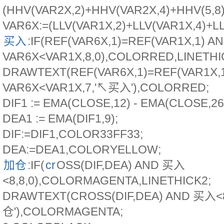
(HHV(VAR2X,2)+HHV(VAR2X,4)+HHV(5,8
VAR6X:=(LLV(VAR1X,2)+LLV(VAR1X,4)+LL
买入
:IF(REF(VAR6X,1)=REF(VAR1X,1) A
VAR6X<VAR1X,8,0),COLORRED,LINETHI
DRAWTEXT(REF(VAR6X,1)=REF(VAR1X,
VAR6X<VAR1X,7,'↖买入'),COLORRED;
DIF1 := EMA(CLOSE,12) - EMA(CLOSE,26
DEA1 := EMA(DIF1,9);
DIF:=DIF1,COLOR33FF33;
DEA:=DEA1,COLORYELLOW;
加仓
:IF(
cr
OSS(DIF,DEA) AND 买入
<8,8,0),COLORMAGENTA,LINETHICK2;
DRAWTEXT(CROSS(DIF,DEA) AND 买入<
仓'),COLORMAGENTA;