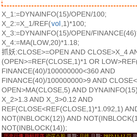
X_1:=DYNAINFO(15)/OPEN/100;
X_2:=X_1/REF(
vol
,1)*100;
X_3:=DYNAINFO(15)/OPEN/FINANCE(46)
X_4:=MA(LOW,20)*1.18;
抓妖:CLOSE>=OPEN AND CLOSE>X_4 A
(OPEN>=REF(CLOSE,1)*1 OR LOW>REF(
FINANCE(40)/100000000<360 AND
FINANCE(40)/100000000>9 AND CLOSE
OPEN>MA(CLOSE,5) AND DYNAINFO(15)
X_2>1.3 AND X_3>0.12 AND
REF(CLOSE<REF(CLOSE,1)*1.092,1) AN
NOT(INBLOCK(12)) AND NOT(INBLOCK(1
NOT(INBLOCK(14));