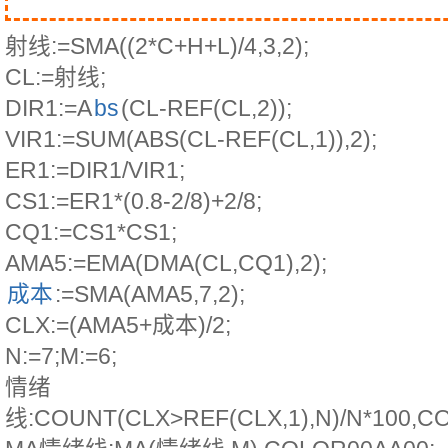
射线:=SMA((2*C+H+L)/4,3,2);
CL:=射线;
DIR1:=A
bs
(CL-REF(CL,2));
VIR1:=SUM(ABS(CL-REF(CL,1)),2);
ER1:=DIR1/VIR1;
CS1:=ER1*(0.8-2/8)+2/8;
CQ1:=CS1*CS1;
AMA5:=EMA(DMA(CL,CQ1),2);
成本
:=SMA(AMA5,7,2);
CLX:=(AMA5+成本)/2;
N:=7;M:=6;
情绪
线:COUNT(CLX>REF(CLX,1),N)/N*100,C