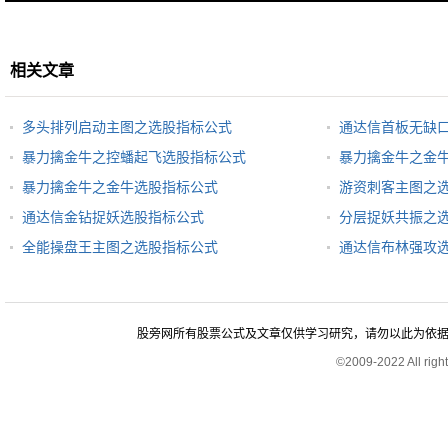
相关文章
多头排列启动主图之选股指标公式
通达信首板无缺
暴力擒金牛之控蟠起飞选股指标公式
暴力擒金牛之金
暴力擒金牛之金牛选股指标公式
游资刺客主图之
通达信金钻捉妖选股指标公式
分层捉妖共振之
全能操盘王主图之选股指标公式
通达信布林强攻
股旁网所有股票公式及文章仅供学习研究，请勿以此为依据进行股
©2009-2022 All rig