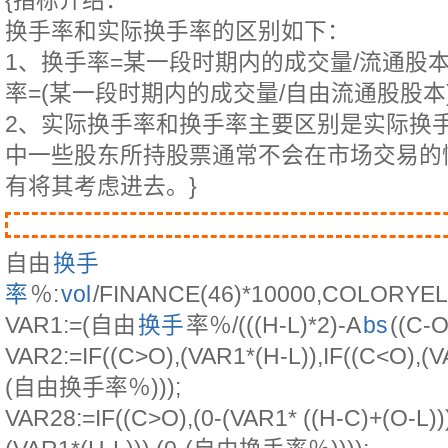
{指标介绍：
换手率和实际换手率的区别如下：
1、换手率=某一段时期内的成交量/流通股本
率=(某一段时期内的成交量/自由流通股股本)
2、实际换手率和换手率主要区别是实际换
中一些股东所持股票通常不会在市场交易的
有将其考虑进去。}
自由
换手
率
％:
vol
/FINANCE(46)*10000,COLORY
VAR1:=(自由
换手
率％/(((H-L)*2)-A
bs
((C-O
VAR2:=IF((C>O),(VAR1*(H-L)),IF((C<O),(V
(自由换手率％)));
VAR28:=IF((C>O),(0-(VAR1* ((H-C)+(O-L)))