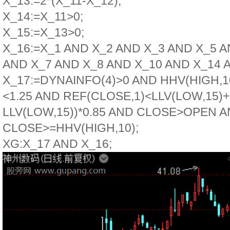
X_13:=2*(X_11-X_12);
X_14:=X_11>0;
X_15:=X_13>0;
X_16:=X_1 AND X_2 AND X_3 AND X_5 A
AND X_7 AND X_8 AND X_10 AND X_14 
X_17:=DYNAINFO(4)>0 AND HHV(HIGH,10
<1.25 AND REF(CLOSE,1)<LLV(LOW,15)+
LLV(LOW,15))*0.85 AND CLOSE>OPEN 
CLOSE>=HHV(HIGH,10);
XG:X_17 AND X_16;