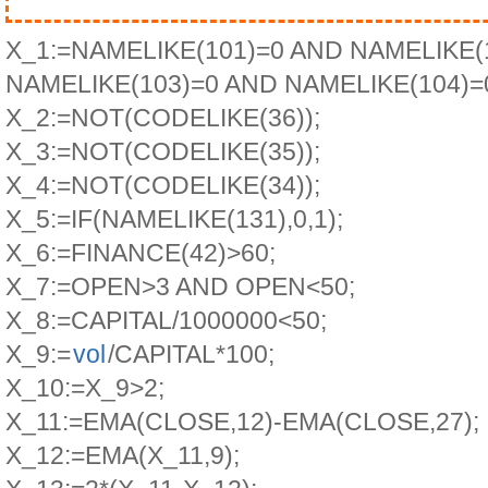
X_1:=NAMELIKE(101)=0 AND NAMELIKE(
NAMELIKE(103)=0 AND NAMELIKE(104)=
X_2:=NOT(CODELIKE(36));
X_3:=NOT(CODELIKE(35));
X_4:=NOT(CODELIKE(34));
X_5:=IF(NAMELIKE(131),0,1);
X_6:=FINANCE(42)>60;
X_7:=OPEN>3 AND OPEN<50;
X_8:=CAPITAL/1000000<50;
X_9:=
vol
/CAPITAL*100;
X_10:=X_9>2;
X_11:=EMA(CLOSE,12)-EMA(CLOSE,27);
X_12:=EMA(X_11,9);