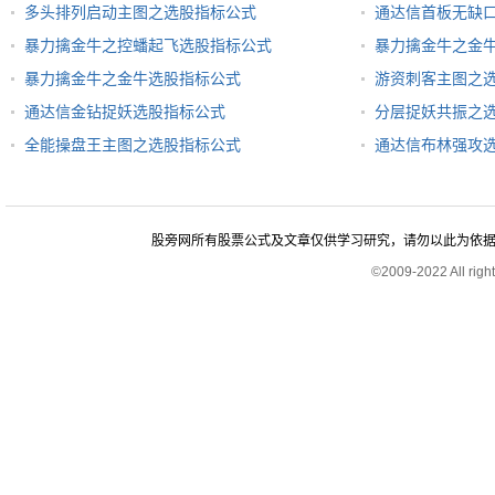
多头排列启动主图之选股指标公式
通达信首板无缺
暴力擒金牛之控蟠起飞选股指标公式
暴力擒金牛之金
暴力擒金牛之金牛选股指标公式
游资刺客主图之
通达信金钻捉妖选股指标公式
分层捉妖共振之
全能操盘王主图之选股指标公式
通达信布林强攻
股旁网所有股票公式及文章仅供学习研究，请勿以此为依据进行股
©2009-2022 All rig