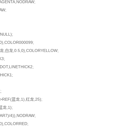
AGENTA,NODRAW;
AW;
NULL);
0),COLOR000099;
,白龙,0.5,0),COLORYELLOW;
3;
OT,LINETHICK2;
HICK1;
;
REF(蓝龙,1),红龙,25);
龙,1);
AR7)/4)),NODRAW;
0),COLORRED;