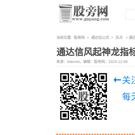
当前位置:
股旁网
>
通达信公式
>
买点
> 通
通达信风起神龙指
来源：Internet，编辑：股旁网，2024-12-06