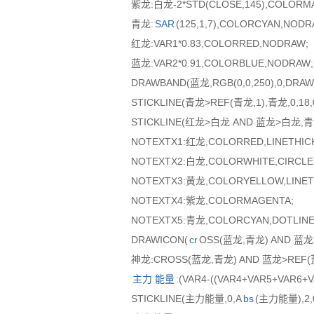
紫龙:白龙-2*STD(CLOSE,145),COLORM
青龙:
SAR
(125,1,7),COLORCYAN,NODR
红龙:VAR1*0.83,COLORRED,NODRAW;
蓝龙:VAR2*0.91,COLORBLUE,NODRAW;
DRAWBAND(蓝龙,RGB(0,0,250),0,DRAW
STICKLINE(青龙>REF(青龙,1),青龙,0,18,
STICKLINE(红龙>白龙 AND 蓝龙>白龙,青龙
NOTEXTX1:红龙,COLORRED,LINETHICK
NOTEXTX2:白龙,COLORWHITE,CIRCLED
NOTEXTX3:黄龙,COLORYELLOW,LINET
NOTEXTX4:紫龙,COLORMAGENTA;
NOTEXTX5:青龙,COLORCYAN,DOTLINE
DRAWICON(
cr
OSS(蓝龙,青龙) AND 蓝龙>
神龙:CROSS(蓝龙,青龙) AND 蓝龙>REF(蓝
主力
能量
:(VAR4-((VAR4+VAR5+VAR6+V
STICKLINE(主力能量,0,A
bs
(主力能量),2,