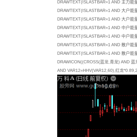
DRAWTEXT(ISLASTBAR=1 AND 主力能量
DRAWTEXT(ISLASTBAR=1 AND 大户能量>
DRAWTEXT(ISLASTBAR=1 AND 大户能量<
DRAWTEXT(ISLASTBAR=1 AND 中户能量>
DRAWTEXT(ISLASTBAR=1 AND 中户能量<
DRAWTEXT(ISLASTBAR=1 AND 散户能量>
DRAWTEXT(ISLASTBAR=1 AND 散户能量<
DRAWICON((CROSS(蓝龙,青龙) AND 蓝龙>
AND VAR12=HHV(VAR12,60),红龙*0.89,2