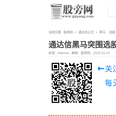
当前位置:
股旁网
>
通达信公式
>
黑马
选股
通达信黑马突围选
来源：Internet，编辑：股旁网，2025-01-10