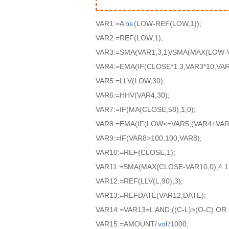
VAR1:=A
bs
(LOW-REF(LOW,1));
VAR2:=REF(LOW,1);
VAR3:=SMA(VAR1,3,1)/SMA(MAX(LOW-VA
VAR4:=EMA(IF(CLOSE*1.3,VAR3*10,VAR3
VAR5:=LLV(LOW,30);
VAR6:=HHV(VAR4,30);
VAR7:=IF(MA(CLOSE,58),1,0);
VAR8:=EMA(IF(LOW<=VAR5,(VAR4+VAR6*
VAR9:=IF(VAR8>100,100,VAR8);
VAR10:=REF(CLOSE,1);
VAR11:=SMA(MAX(CLOSE-VAR10,0),4.1,
VAR12:=REF(LLV(L,90),3);
VAR13:=REFDATE(VAR12,DATE);
VAR14:=VAR13=L AND ((C-L)>(O-C) OR (
VAR15:=AMOUNT/
vol
/1000;