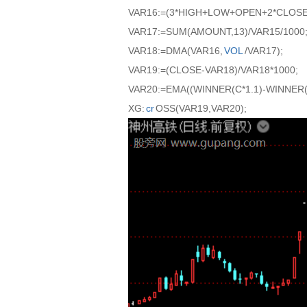
VAR16:=(3*HIGH+LOW+OPEN+2*CLOSE)
VAR17:=SUM(AMOUNT,13)/VAR15/1000
VAR18:=DMA(VAR16,
VOL
/VAR17);
VAR19:=(CLOSE-VAR18)/VAR18*1000;
VAR20:=EMA((WINNER(C*1.1)-WINNER(C*
XG:
cr
OSS(VAR19,VAR20);