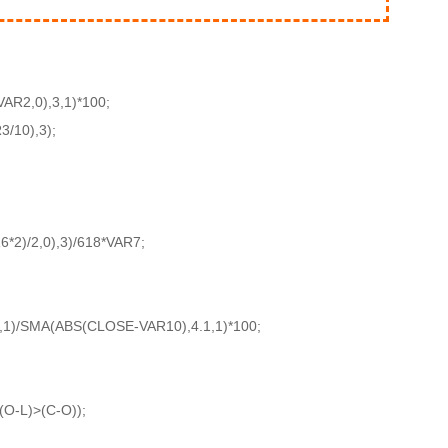
R2,0),3,1)*100;
/10),3);
2)/2,0),3)/618*VAR7;
1)/SMA(ABS(CLOSE-VAR10),4.1,1)*100;
O-L)>(C-O));