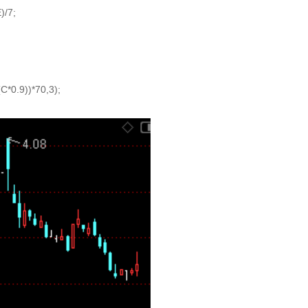
/7;
;
0.9))*70,3);