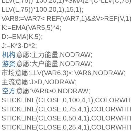
LLV(L,75))*100,20,1)+SMA(2*(C-LLV(C,75)
LLV(L,75))*100,20,1),15,1);
VAR8:=VAR7< REF(VAR7,1)&&V>REF(V,1
K:=EMA(VAR5,5)*4;
D:=EMA(K,5);
J:=K*3-D*2;
机构
意愿:主力能量,NODRAW;
游资
意愿:大户能量,NODRAW;
市场意愿:LLV(VAR6,3)< VAR6,NODRAW;
主流意愿:J>D,NODRAW;
空方
意愿:VAR8>0,NODRAW;
STICKLINE(CLOSE,0,100,4,1),COLORWH
STICKLINE(CLOSE,0,75,4,1),COLORWHI
STICKLINE(CLOSE,0,50,4,1),COLORWHI
STICKLINE(CLOSE,0,25,4,1),COLORWHI