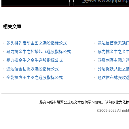
相关文章
多头排列启动主图之选股指标公式
通达信首板无缺
暴力擒金牛之控蟠起飞选股指标公式
暴力擒金牛之金
暴力擒金牛之金牛选股指标公式
游资刺客主图之
通达信金钻捉妖选股指标公式
分层捉妖共振之
全能操盘王主图之选股指标公式
通达信布林强攻
股旁网所有股票公式及文章仅供学习研究，请勿以此为依据进行股
©2009-2022 All rig