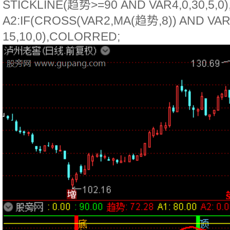
STICKLINE(趋势>=90 AND VAR4,0,30,5,0
A2:IF(CROSS(VAR2,MA(趋势,8)) AND VA
15,10,0),COLORRED;