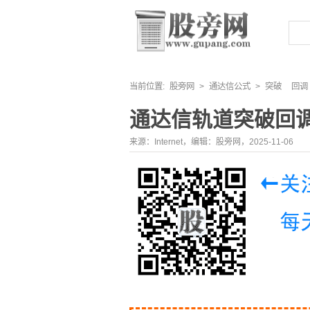
当前位置:
股旁网
>
通达信公式
>
突破
回调
通达信轨道突破回
来源：Internet，编辑：股旁网，2025-11-06