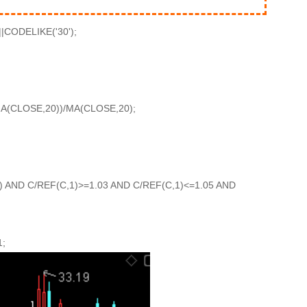
|CODELIKE('30');
A(CLOSE,20))/MA(CLOSE,20);
 AND C/REF(C,1)>=1.03 AND C/REF(C,1)<=1.05 AND
1;