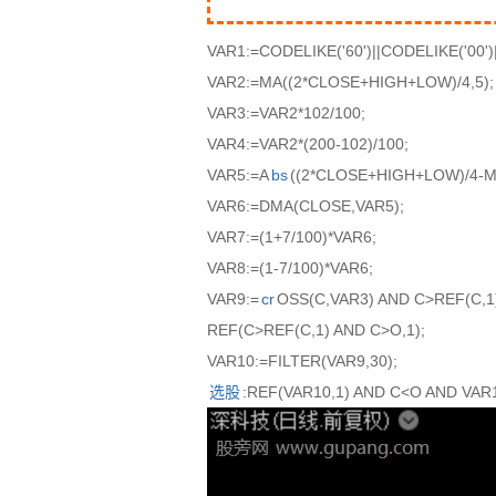
VAR1:=CODELIKE('60')||CODELIKE('00')|
VAR2:=MA((2*CLOSE+HIGH+LOW)/4,5);
VAR3:=VAR2*102/100;
VAR4:=VAR2*(200-102)/100;
VAR5:=A
bs
((2*CLOSE+HIGH+LOW)/4-M
VAR6:=DMA(CLOSE,VAR5);
VAR7:=(1+7/100)*VAR6;
VAR8:=(1-7/100)*VAR6;
VAR9:=
cr
OSS(C,VAR3) AND C>REF(C,1)
REF(C>REF(C,1) AND C>O,1);
VAR10:=FILTER(VAR9,30);
选股
:REF(VAR10,1) AND C<O AND VAR