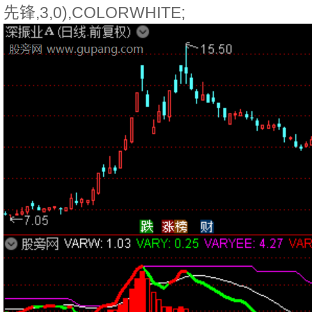
先锋,3,0),COLORWHITE;