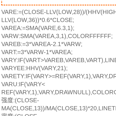
VARE:=(CLOSE-LLV(LOW,28))/(HHV(HIGH
LLV(LOW,36))*0.6*CLOSE;
VAREA:=SMA(VARE,6.3,1);
VARW:SMA(VAREA,3,1),COLORFFFFFF;
VAREB:=3*VAREA-2.1*VARW;
VART:=3*VARW-1*VAREA;
VARY:IF(VART>VAREB,VAREB,VART),LI
VARYEE:HHV(VARY,21);
VARETY:IF(VARY>=REF(VARY,1),VARY,
VARU:IF(VARY<
REF(VARY,1),VARY,DRAWNULL),COLOR
强度:(CLOSE-
MA(CLOSE,13))/MA(CLOSE,13)*20,LIN