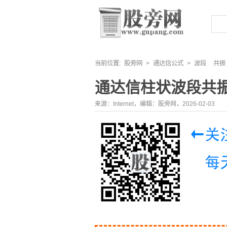
当前位置:
股旁网
>
通达信公式
>
波段
共振
通达信柱状波段共
来源：Internet，编辑：股旁网，2026-02-03