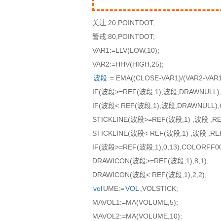
关注:20,POINTDOT;
警戒:80,POINTDOT;
VAR1:=LLV(LOW,10);
VAR2:=HHV(HIGH,25);
波段
:= EMA((CLOSE-VAR1)/(VAR2-VAR
IF(波段>=REF(波段,1),波段,DRAWNULL),
IF(波段< REF(波段,1),波段,DRAWNULL),
STICKLINE(波段>=REF(波段,1) ,波段 ,REF
STICKLINE(波段< REF(波段,1) ,波段 ,REF
IF(波段>=REF(波段,1),0,13),COLORFF00
DRAWICON(波段>=REF(波段,1),8,1);
DRAWICON(波段< REF(波段,1),2,2);
vol
UME:=
VOL
,VOLSTICK;
MAVOL1:=MA(VOLUME,5);
MAVOL2:=MA(VOLUME,10);