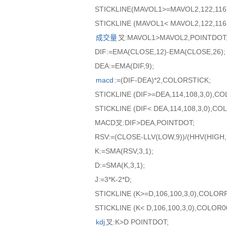
STICKLINE(MAVOL1>=MAVOL2,122,116
STICKLINE (MAVOL1< MAVOL2,122,116
成交量
叉:MAVOL1>MAVOL2,POINTDOT
DIF:=EMA(CLOSE,12)-EMA(CLOSE,26);
DEA:=EMA(DIF,9);
macd
:=(DIF-DEA)*2,COLORSTICK;
STICKLINE (DIF>=DEA,114,108,3,0),C
STICKLINE (DIF< DEA,114,108,3,0),C
MACD叉:DIF>DEA,POINTDOT;
RSV:=(CLOSE-LLV(LOW,9))/(HHV(HIGH,9
K:=SMA(RSV,3,1);
D:=SMA(K,3,1);
J:=3*K-2*D;
STICKLINE (K>=D,106,100,3,0),COLOR
STICKLINE (K< D,106,100,3,0),COLOR
kdj
叉:K>D POINTDOT;