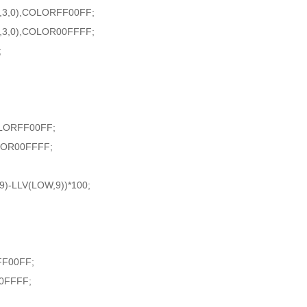
,3,0),COLORFF00FF;
,3,0),COLOR00FFFF;
;
OLORFF00FF;
OLOR00FFFF;
)-LLV(LOW,9))*100;
FF00FF;
00FFFF;