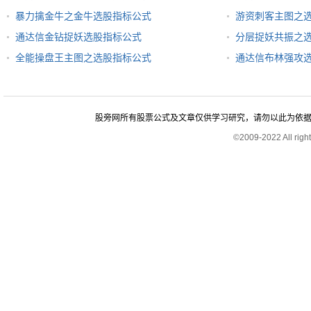
暴力擒金牛之金牛选股指标公式
游资刺客主图之
通达信金钻捉妖选股指标公式
分层捉妖共振之
全能操盘王主图之选股指标公式
通达信布林强攻
股旁网所有股票公式及文章仅供学习研究，请勿以此为依据进行股
©2009-2022 All rig